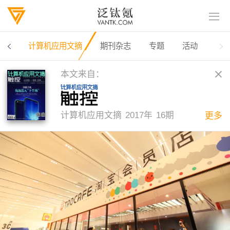
极客
计算机应用文摘
期刊杂志
专
本文来自：
计算机应用文摘
2017年